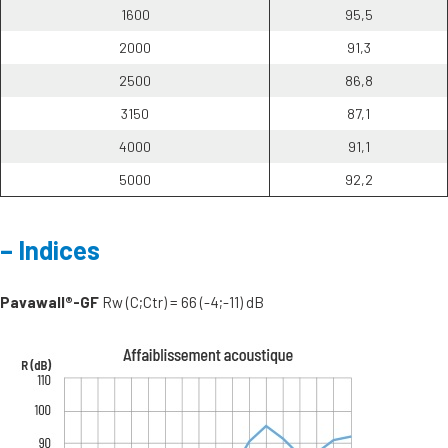
1600
95,5
2000
91,3
2500
86,8
3150
87,1
4000
91,1
5000
92,2
Indices
Pavawall®-GF
Rw (C;Ctr) = 66 (-4;-11) dB