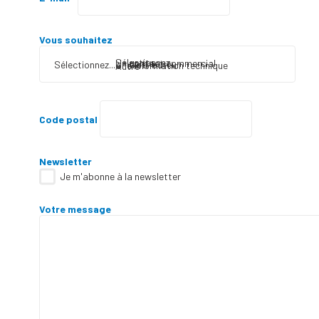
Vous souhaitez
Sélectionnez...
Un contact commercial
Un tarif
Sélectionnez...
Un distributeur
Une information technique
Autre
Code postal
Newsletter
Je m'abonne à la newsletter
Votre message