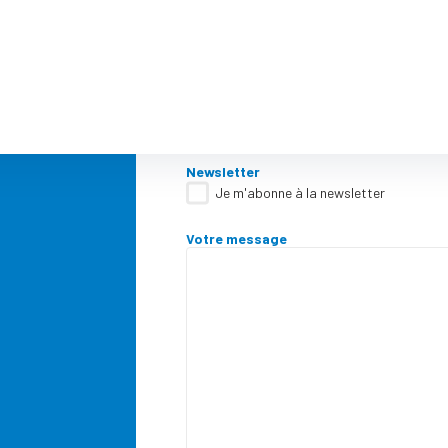
Vous souhaitez
Sélectionnez...
Un contact commercial
Un tarif
Sélectionnez...
Un distributeur
Une information techniqu
Autre
Code postal
Newsletter
Je m'abonne à la newsletter
Votre message