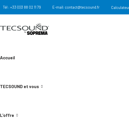
Tél :
+33 (0)3 88 02 11 79
E-mail:
contact@tecsound.fr
Calculateu
Accueil
TECSOUND et vous
L'offre
Nous contacter