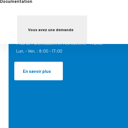
Documentation
Vous avez une demande
Contact commercial : +33 (0)3 88 02 11 79
7 rue de Furchhausen, 67700 Saverne - France
Lun. - Ven. : 8:00 - 17:00
En savoir plus