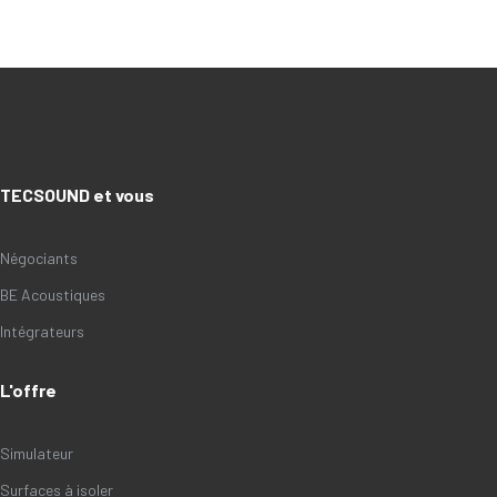
TECSOUND et vous
Négociants
BE Acoustiques
Intégrateurs
L'offre
Simulateur
Surfaces à isoler